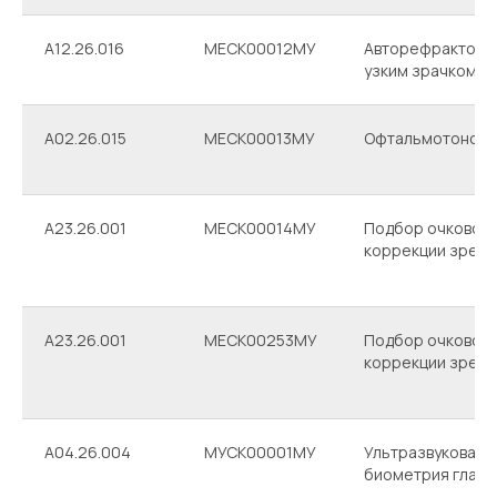
Лабораторные исследования
A12.26.016
МЕСК00012МУ
Авторефрактоме
узким зрачком
A02.26.015
МЕСК00013МУ
Офтальмотоном
А23.26.001
МЕСК00014МУ
Подбор очковой
Диагностика
коррекции зрени
А23.26.001
МЕСК00253МУ
Подбор очковой
коррекции зрени
A04.26.004
МУСК00001МУ
Ультразвуковая
биометрия глаза