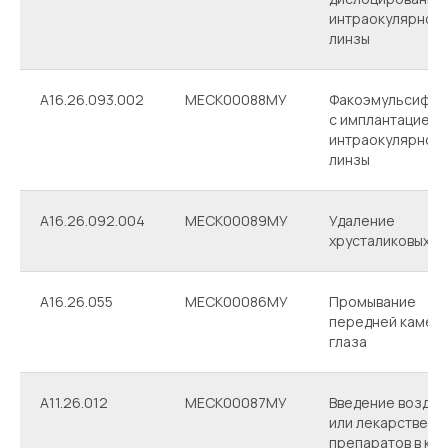
интраокулярной
линзы
A16.26.093.002
МЕСК00088МУ
Факоэмульсифик
с имплантацией
интраокулярной
линзы
A16.26.092.004
МЕСК00089МУ
Удаление
хрусталиковых м
A16.26.055
МЕСК00086МУ
Промывание
передней камер
глаза
A11.26.012
МЕСК00087МУ
Введение воздух
или лекарственн
препаратов в ка