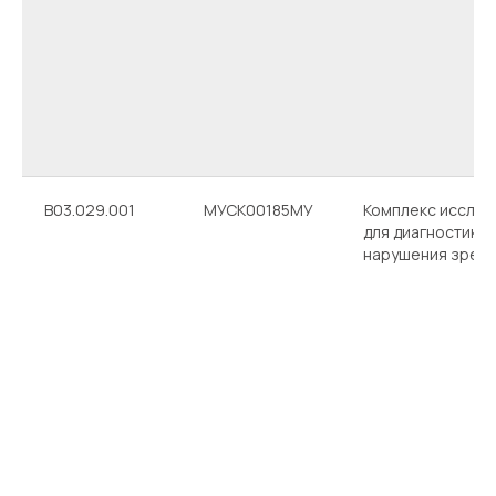
Хирургия катаракты
Наверх
В03.029.001
МУСК00185МУ
Комплекс исслед
для диагностики
нарушения зрен