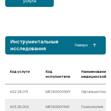
ФЭК с имплантацией интраокулярной линзы
Код услуги
Код
Наименование
Антиглаукомные операции
исполнителя
медицинской ус
Хирургическое лечение
A02.26.015
МЕСК00010МУ
Офтальмотоном
Витреоретинальная хирургия
Рефракционная операция на роговице
А03.26.002
МЕСК00011МУ
Гониоскопия
(лазерная коррекция зрения)