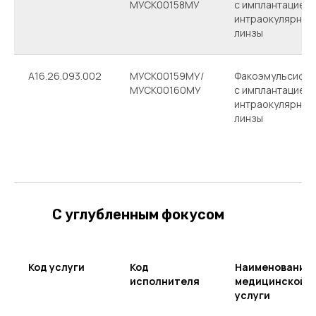
МУСК00158МУ
с имплантацией
интраокулярной
линзы
A16.26.093.002
МУСК00159МУ/
Факоэмульсифик
МУСК00160МУ
с имплантацией
интраокулярной
линзы
С углубленным фокусом
Код услуги
Код
Наименование
исполнителя
медицинской
услуги