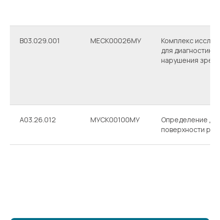
В03.029.001
МЕСК00026МУ
Комплекс исслед
для диагностики
нарушения зрен
А03.26.012
МУСК00100МУ
Определение де
поверхности рог