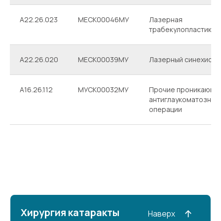
A22.26.023
МЕСК00046МУ
Лазерная
трабекулопластика
A22.26.020
МЕСК00039МУ
Лазерный синехиоли
A16.26.112
МУСК00032МУ
Прочие проникающи
антиглаукоматозные
операции