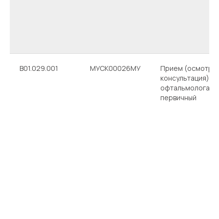
B01.029.001
МУСК00026МУ
Прием (осмотр,
консультация) вр
офтальмолога
первичный