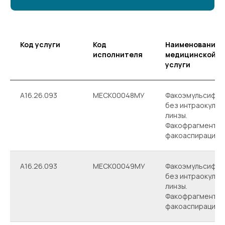
Код услуги
Код
Наименование
исполнителя
медицинской
услуги
A16.26.093
МЕСК00048МУ
Факоэмульсифик
без интраокуляр
линзы.
Факофрагментац
факоаспирация
A16.26.093
МЕСК00049МУ
Факоэмульсифик
без интраокуляр
линзы.
Факофрагментац
факоаспирация