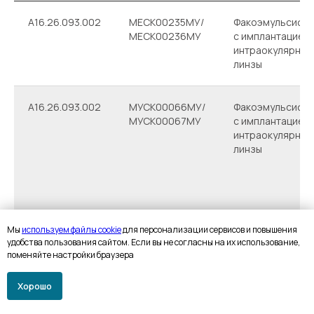
A16.26.093.002
МЕСК00235МУ/
Факоэмульсифи
МЕСК00236МУ
с имплантацией
интраокулярной
линзы
A16.26.093.002
МУСК00066МУ/
Факоэмульсифи
МУСК00067МУ
с имплантацией
интраокулярной
линзы
Антиглаукомные
Наверх
операции
Мы
используем файлы cookie
для персонализации сервисов и повышения
удобства пользования сайтом. Если вы не согласны на их использование,
A16.26.093.002
МЕСК00064МУ/
Факоэмульсифи
поменяйте настройки браузера
МЕСК00065МУ
с имплантацией
интраокулярной
Хорошо
линзы