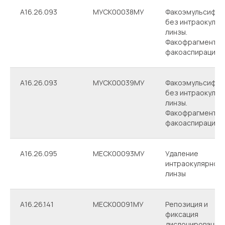
A16.26.093
МУСК00038МУ
Факоэмульсифик
без интраокуляр
линзы.
Факофрагментац
факоаспирация
A16.26.093
МУСК00039МУ
Факоэмульсифик
без интраокуляр
линзы.
Факофрагментац
факоаспирация
A16.26.095
МЕСК00093МУ
Удаление
интраокулярной
линзы
А16.26.141
МЕСК00091МУ
Репозиция и
фиксация
дислоцированно