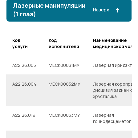
Код
Код
Наименование
услуги
исполнителя
медицинской услуг
A22.26.005
МЕСК00031МУ
Лазерная иридэктом
A22.26.004
МЕСК00032МУ
Лазерная корепракс
дисцизия задней кап
хрусталика
ФЭК с имплантацией
Наверх
интраокулярной линзы
A22.26.019
МЕСК00033МУ
Лазерная
гониодесцеметопунк