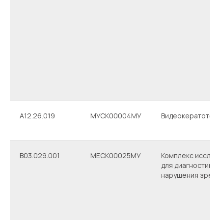
А12.26.019
МУСК00004МУ
Видеокератотоп
В03.029.001
МЕСК00025МУ
Комплекс исслед
для диагностики
нарушения зрен