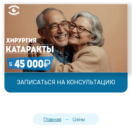
ЗАПИСАТЬСЯ НА КОНСУЛЬТАЦИЮ
Главная
—
Цены
Цены
Инструментальные
Лазерные манипуляции
исследования
ФЭК с имплантацией
Хирургия катаракты
интраокулярной линзы
Антиглаукомные
Хирургическое лечение
операции
Лазерная коррекция зрения
Витреоретинальная