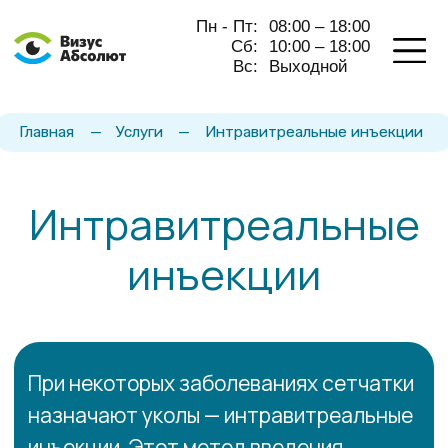
Пн - Пт:
08:00 – 18:00
Сб:
10:00 – 18:00
Вс:
Выходной
Главная
—
Услуги
—
Интравитреальные инъекции
Интравитреальные
инъекции
При некоторых заболеваниях сетчатки
назначают уколы — интравитреальные
инъекции. Этот метод введения
лекарственных препаратов позволяет
приостановить развитие болезни и во
многих случаях вернуть нормальное
зрение