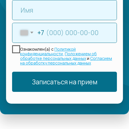
Лицензия ЛО41-01135-35/00362339
1-е место
в рейтинге