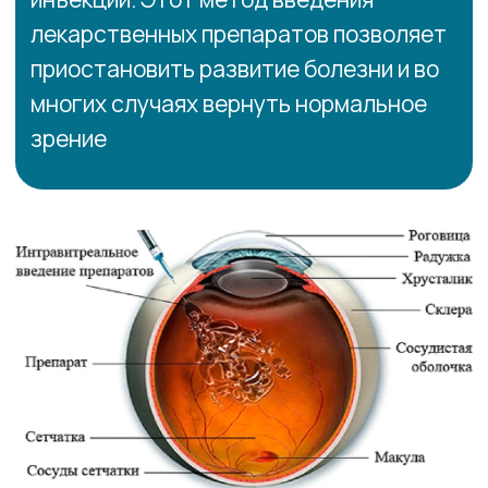
Как проходит
процедура
Безболезненно
Перед уколом медсестра проводит
местную анестезию, закапывая капли. Под
слизистую оболочку (конъюнктиву)