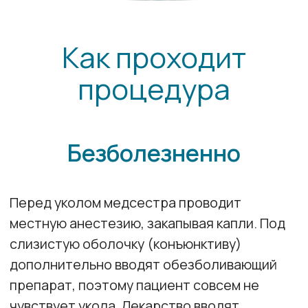
дополнительно вводят обезболивающий
препарат, поэтому пациент совсем не
чувствует укола. Лекарство вводят
непосредственно в стекловидное тело
(интравитреально).
Благодаря анестезии болезненные
ощущения не возникают. Процедура
занимает несколько минут и проводится
амбулаторно, после чего можно
самостоятельно покинуть клинику, так как
выполнение инъекции практически не
влияет на остроту зрения в момент
процедуры. Может быть легкое
затуманивание зрения после процедуры,
которое быстро проходит.