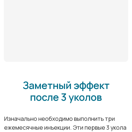
кратковременным, и курс придется
начинать сначала. Стабилизации состояния
можно достичь только после нескольких
регулярных инъекций. В период выполнения
первых трех инъекций осмотры не нужны,
перед третьим уколом окулист выполнит
ОКТ и по ее результатам назначит
плановый осмотр через месяц-полтора.
Проактивный метод
«Лечи и продлевай»
Далее интравитреальное введение
лекарственного препарата проводят с
постепенным увеличением интервала
между инъекциями (раз в 2-3 месяца). Такая
схема лечения позволяет предотвратить
рецидив заболевания. Как правило, при
таком режиме в первый год выполняется 7-8