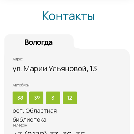
офтальмологических
клиник России
32top
УСЛУГИ
Диагностика
Лечение катаракты
Лечение глаукомы
Лазерные манипуляции
Лазерная коррекция зрения
Витреоретинальная хирургия
Лечение кератоконуса
Интравитреальные инъекции
Иные медицинские услуги
Детское отделение