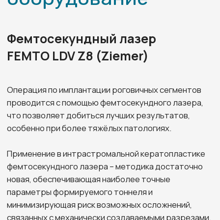
библиотека
Телефон
+7 (8172) 33-36-36
Электронная почта
vizus-absolut@yandex.ru
Записаться на приём
Адрес
ул. Октябрьская, д. 45
(детское отделение)
Автобусы
16
19
22
42
48
ост. Улица Кирова
Телефон
+7 (8172) 33-01-02