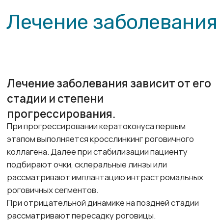
прошедшее десятилетие нашедшая широкое
применение в клинической практике.
Интрастромальная кератопластика необходима
для укрепления роговицы и улучшения зрительных
функций. Имплантация роговичных колец помогает
предупредить прогрессирование данного
заболевания, не допуская достижения стадии, при
которой необходима инвазивная и сложная
операция пересадки роговицы.