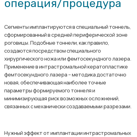
Получить консультацию
по услуге, процедуре,
показаниям,
противопоказаниям
+7
Ознакомлен(а) с
Политикой
конфиденциальности
,
Положением об
обработке персональных данных
и
Согласием
на обработку персональных данных
Записаться на прием