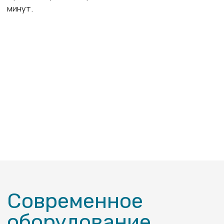
Контакты
Вологда
Адрес
ул. Марии Ульяновой, 13
Автобусы
38
39
3
12
ост. Областная