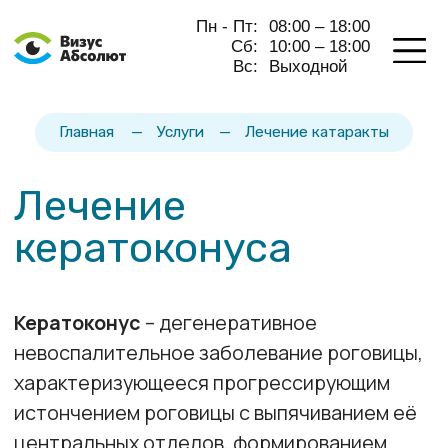
Пн - Пт:
08:00 – 18:00
Сб:
10:00 – 18:00
Вс:
Выходной
Главная
—
Услуги
—
Лечение катаракты
Лечение
кератоконуса
Кератоконус
– дегенеративное
невоспалительное заболевание роговицы,
характеризующееся прогрессирующим
истончением роговицы с выпячиванием её
центральных отделов, формированием
миопической рефракции и нерегулярного
астигматизма.
ЗАПИСАТЬСЯ НА КОНСУЛЬТАЦИЮ