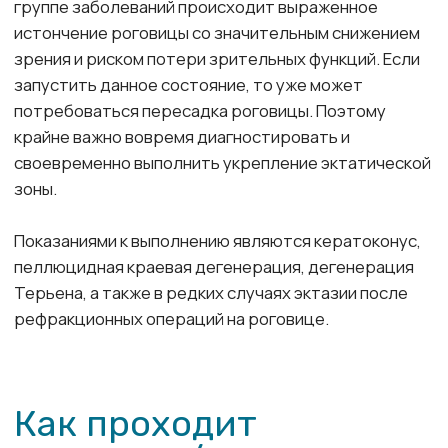
оболочки
- снижение роговичного астигматизма
- уменьшение болевого синдрома у пациентов с
буллезной кератопатией
- бактерицидный и фунгицидный эффект при
кератитах