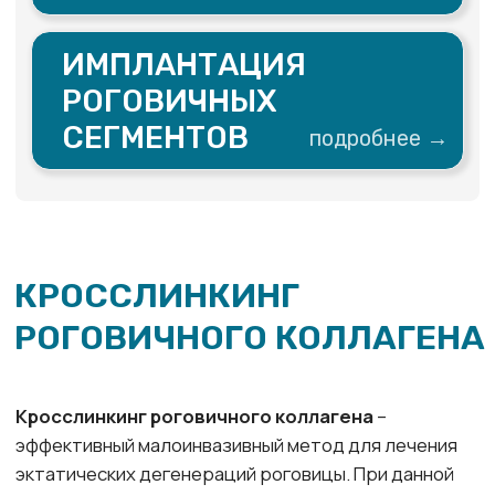
происходит к 5 – 6 дню после выполнения
роговичного кросслинкинга, а острота зрения
восстанавливается в течение трёх месяцев
Современное
оборудование
Операция по удалению кератоконуса проводится
с помощью офтальмологического устройства
«УФалинк», что позволяет добиться лучших
результатов, особенно при более тяжёлых
патологиях.
Результаты:
- повышение биомеханической резистентности
роговицы
- уменьшение преломляющей силы роговой