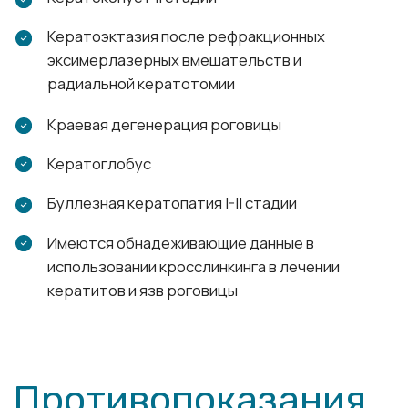
Современное
оборудование
Фемтосекундный лазер
FEMTO LDV Z8 (Ziemer)
Операция по имплантации роговичных сегментов
проводится с помощью фемтосекундного лазера,
что позволяет добиться лучших результатов,
особенно при более тяжёлых патологиях.
Применение в интрастромальной кератопластике
фемтосекундного лазера – методика достаточно