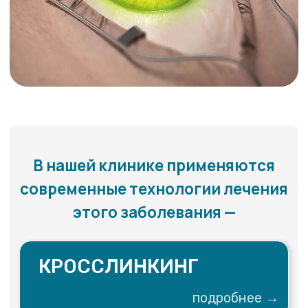
анестезией, при этом удаляется верхний слой
роговицы, чтобы обеспечить лучшее
проникновение раствора рибофлавина. В течение 15
– 30 минут в глаз закапывают раствор рибофлавина,
который равномерно пропитывает ткань роговицы.
После этого проводится интраоперационная
пахиметрия, таким образом доктор оценивает,
достаточно ли и равномерно ли пропиталась
роговица. В случае достижения нужной степени
проникновения рибофлавина в ткани роговицы
роговицу в течение 10-30 минут обрабатывают
ультрафиолетовыми лучами. Доза
ультрафиолетового облучения не велика и не
способна вызвать повреждения более глубоко
расположенных тканей глаза.
В завершение процедуры в глаз закапывают
антибактериальные капли, а на оперированный глаз
помещают лечебную мягкую контактную линзу. Во
время ношения контактной линзы (как правило, 3-6
дней) пациенту следует закапывать
антибактериальные капли, а после ее удаления –
противовоспалительные препараты. В среднем
восстановление поверхностных слоев роговицы