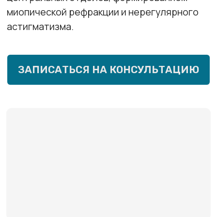
Симптомы
Прогрессирующее снижение зрения
Двоение одним глазом
Рассеивание света перед глазом