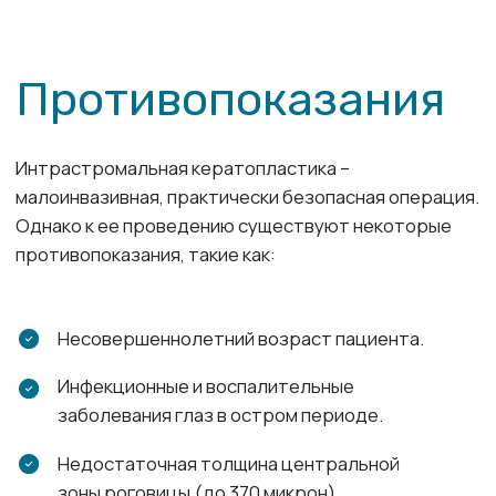
УСЛУГИ
Диагностика
Лечение катаракты
Лечение глаукомы
Лазерные манипуляции
Лазерная коррекция зрения
Витреоретинальная хирургия
Лечение кератоконуса
Интравитреальные инъекции
Иные медицинские услуги
Детское отделение
Онлайн-услуги
О КЛИНИКЕ