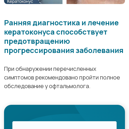
+7
Ознакомлен(а) с
Политикой
конфиденциальности
,
Положением об
обработке персональных данных
и
Согласием
на обработку персональных данных
ЗАПИСАТЬСЯ НА ПРИЕМ
Лечение заболевания
Лечение заболевания зависит от его
стадии и степени
прогрессирования.
При прогрессировании кератоконуса первым