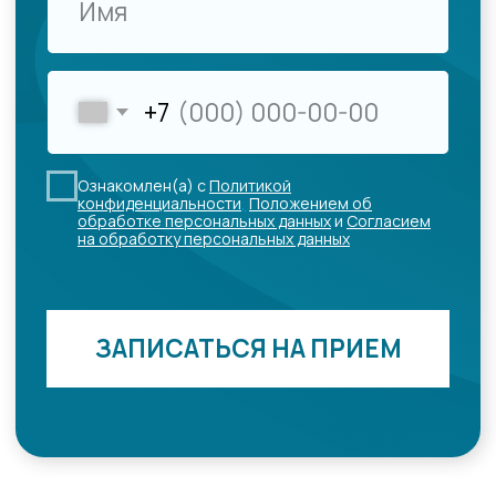
этапом выполняется кросслинкинг роговичного
коллагена. Далее при стабилизации пациенту
подбирают очки, склеральные линзы или
рассматривают имплантацию интрастромальных
роговичных сегментов.
При отрицательной динамике на поздней стадии
рассматривают пересадку роговицы.
Одним из распространенных способов лечения
кератоконуса (в не сложных случаях) является
ношение контактных линз. Эффект от
использования линзы возникает благодаря слезной
жидкости, заполняющей пространство между
роговицей и линзой. Это создаёт более
равномерное преломление света. Для
кератоконуса разработано несколько типов линз,
подбор которых обычно проходит у офтальмолога,
специализирующегося на этой болезни.
Безопасная и эффективная методика, которую
целесообразно применять для коррекции
кератоконуса, миопии, астигматизма. Это
имплантация интрастромальных роговичных
сегментов
(сокращенно ИРС) — технология, за