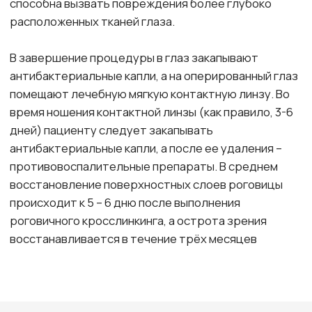
Противопоказания
Непереносимость Рибофлавина (Витамин В2)
Если толщина роговицы хотя бы в одном
измерении менее 400 мкм
Низкая острота зрения с коррекцией
при кератоконусе, несмотря на
достаточную толщину
Наличие аллергического конъюнктивита.
Решение о необходимости
кросслинкинга роговичного
коллагена принимает врач-
офтальмолог после