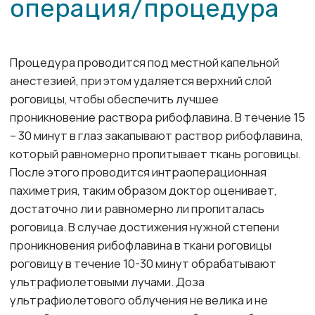
Показания
Кератоконус I-II стадии
Кератоэктазия после рефракционных
эксимерлазерных вмешательств и
радиальной кератотомии
Краевая дегенерация роговицы
Кератоглобус
Буллезная кератопатия I-II стадии
Имеются обнадеживающие данные в
использовании кросслинкинга в лечении
кератитов и язв роговицы