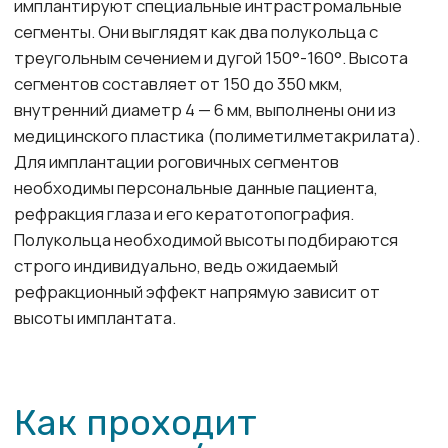
Несовершеннолетний возраст пациента.
Инфекционные и воспалительные
заболевания глаз в остром периоде.
Недостаточная толщина центральной
зоны роговицы (до 370 микрон).
Помутнение роговицы.
Последняя стадия кератоконуса.
Решение о необходимости
имплантации роговичных
сегментов принимает врач-
офтальмолог после
комплексного глазного
обследования.