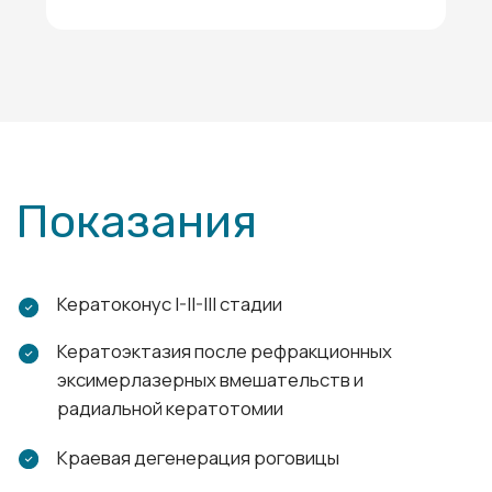
Лицензия ЛО41-01135-35/00362339
1-е место
в рейтинге
офтальмологических
клиник России
32top