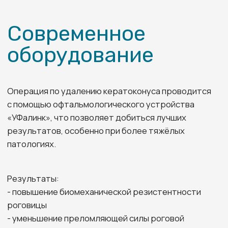
комплексного глазного
обследования.
ИМПЛАНТАЦИЯ
РОГОВИЧНЫХ СЕГМЕНТОВ
Имплантация роговичных сегментов
(Интрастромальная кератопластика) - методика,
при которой в строму роговой оболочки пациента
имплантируют специальные интрастромальные
сегменты. Они выглядят как два полукольца с
треугольным сечением и дугой 150°-160°. Высота
сегментов составляет от 150 до 350 мкм,
внутренний диаметр 4 — 6 мм, выполнены они из
медицинского пластика (полиметилметакрилата).
Для имплантации роговичных сегментов
необходимы персональные данные пациента,
рефракция глаза и его кератотопография.
Полукольца необходимой высоты подбираются
строго индивидуально, ведь ожидаемый