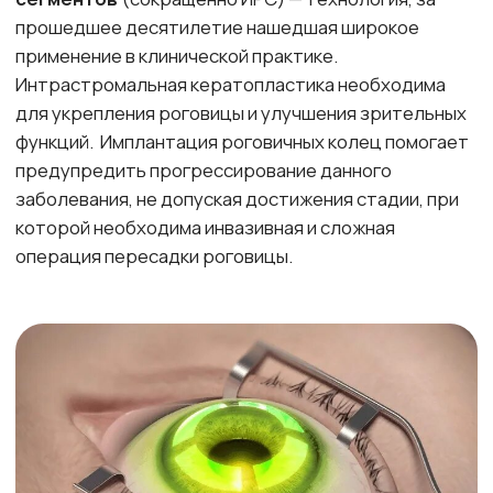
Кросслинкинг роговичного коллагена
–
эффективный малоинвазивный метод для лечения
эктатических дегенераций роговицы. При данной
группе заболеваний происходит выраженное
истончение роговицы со значительным снижением
зрения и риском потери зрительных функций. Если
запустить данное состояние, то уже может
потребоваться пересадка роговицы. Поэтому
крайне важно вовремя диагностировать и
своевременно выполнить укрепление эктатической
зоны.
Показаниями к выполнению являются кератоконус,
пеллюцидная краевая дегенерация, дегенерация
Терьена, а также в редких случаях эктазии после
рефракционных операций на роговице.
Как проходит
операция/процедура
Процедура проводится под местной капельной