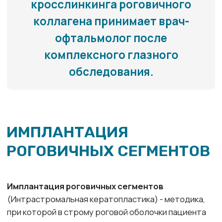
Показания
Кератоконус I-II-III стадии
Кератоэктазия после рефракционных
эксимерлазерных вмешательств и
радиальной кератотомии
Краевая дегенерация роговицы
Противопоказания
Интрастромальная кератопластика –
малоинвазивная, практически безопасная операция.
Однако к ее проведению существуют некоторые
противопоказания, такие как: