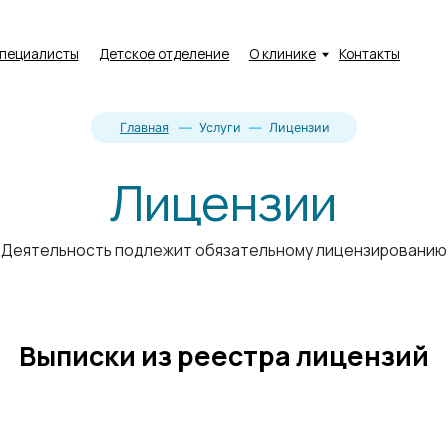
Пн - Пт:
08:
исты
Детское отделение
О клинике
Контакты
Сб:
10:
Вс:
Вы
Главная
—
Услуги
—
Лицензии
Лицензии
льность подлежит обязательному лицензированию
писки из реестра лицензий