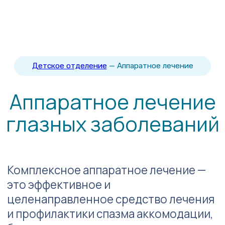
Детское отделение
— Аппаратное лечение
Аппаратное лечение
глазных заболеваний
Комплексное аппаратное лечение —
это эффективное и
целенаправленное средство лечения
и профилактики спазма аккомодации,
близорукости, дальнозоркости,
астигматизма и амблиопии